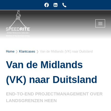
Doorgaan
naar
inhoud
Home
❯
Klantcases
❯
Van de Midlands (VK) naar Duitsland
Van de Midlands
(VK) naar Duitsland
END-TO-END PROJECTMANAGEMENT OVER
LANDSGRENZEN HEEN