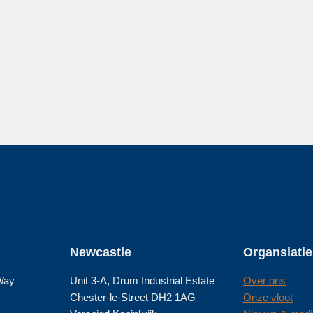
Newcastle
Organsiatie
 Way
Unit 3-A, Drum Industrial Estate
Over ons
Chester-le-Street DH2 1AG
Onze vloot