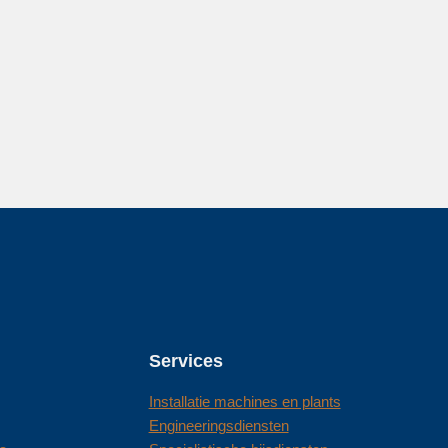
Services
Installatie machines en plants
Engineeringsdiensten