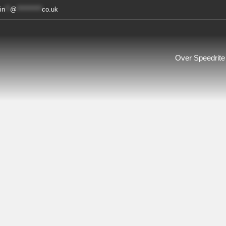
in
**
@
**********
co.uk
Over Speedrite