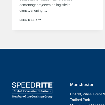
demontageprojecten en logistieke
dienstverlening….
SPEEDRITE
LEES MEER
LTD
SLUIT
ZICH
AAN
BIJ
GERRITSEN
GROUP
Manchester
Unit 30, Wheel Forge
Trafford Park