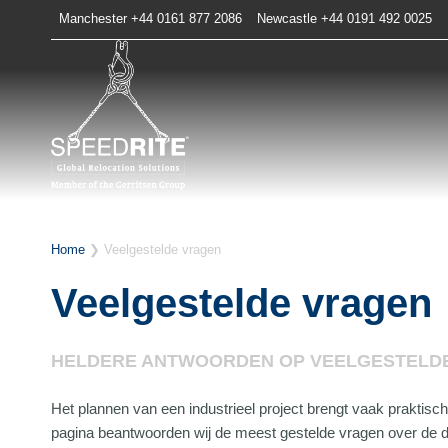
Doorgaan
Manchester +44 0161 877 2086
Newcastle +44 0191 492 0025
naar
inhoud
Home
❯
Veelgestelde vragen
Veelgestelde vragen
HELDERE ANTWOORDEN OP VEELGESTELDE 
Het plannen van een industrieel project brengt vaak praktis
pagina beantwoorden wij de meest gestelde vragen over de d