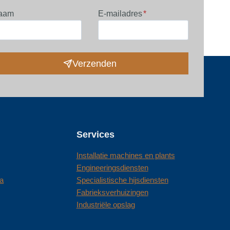
aam
E-mailadres
*
Verzenden
Services
Installatie machines en plants
Engineeringsdiensten
a
Specialistische hijsdiensten
Fabrieksverhuizingen
Industriële opslag