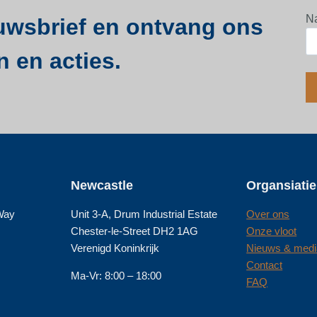
N
euwsbrief en ontvang ons
n en acties.
Newcastle
Organsiatie
 Way
Unit 3-A, Drum Industrial Estate
Over ons
Chester-le-Street DH2 1AG
Onze vloot
Verenigd Koninkrijk
Nieuws & medi
Contact
Ma-Vr: 8:00 – 18:00
FAQ