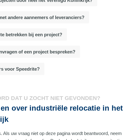
rojecten door heel het Verenigd Koninkrijk?
et andere aannemers of leveranciers?
e betrekken bij een project?
anvragen of een project bespreken?
s voor Speedrite?
RD DAT U ZOCHT NIET GEVONDEN?
en over industriële relocatie in het
ijk
ers. Als uw vraag niet op deze pagina wordt beantwoord, neem