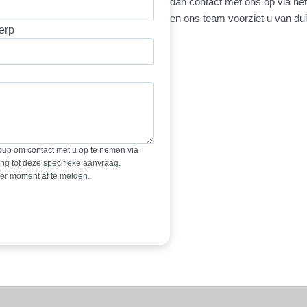
dan contact met ons op via het
en ons team voorziet u van dui
erp
oup om contact met u op te nemen via
ng tot deze specifieke aanvraag.
der moment af te melden.