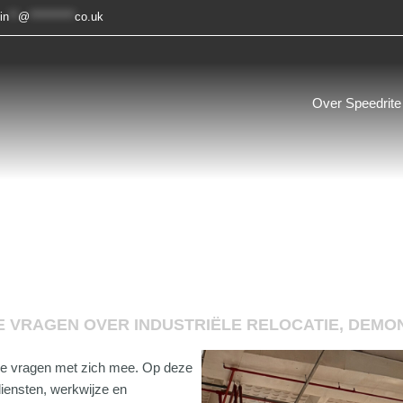
in
**
@
**********
co.uk
Over Speedrite
VRAGEN OVER INDUSTRIËLE RELOCATIE, DEMON
che vragen met zich mee. Op deze
iensten, werkwijze en