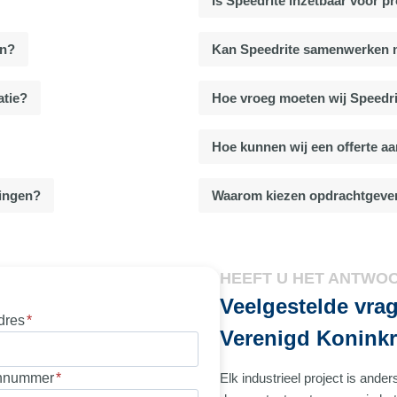
Is Speedrite inzetbaar voor p
en?
Kan Speedrite samenwerken m
atie?
Hoe vroeg moeten wij Speedrit
Hoe kunnen wij een offerte a
vingen?
Waarom kiezen opdrachtgever
HEEFT U HET ANTWOO
Veelgestelde vrag
dres
*
Verenigd Koninkr
onnummer
*
Elk industrieel project is and