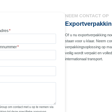
NEEM CONTACT OP
Exportverpakki
adres
*
Of u nu exportverpakking nod
staan voor u klaar. Neem co
onnummer
*
verpakkingsoplossing op maat 
veilig wordt verpakt en voll
internationaal transport.
Group om contact met u op te nemen via
king tot deze specifieke aanvraag.