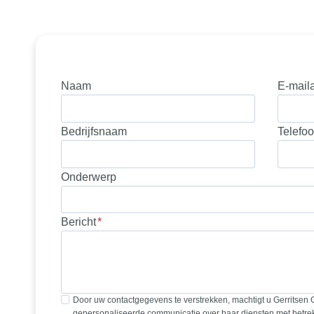
Naam
E-mail
Bedrijfsnaam
Telefo
Onderwerp
Bericht
*
Door uw contactgegevens te verstrekken, machtigt u Gerritsen 
gepersonaliseerde communicatie over haar diensten met betrek