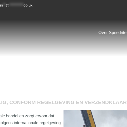
in
**
@
**********
co.uk
Over Speedrite
LIG, CONFORM REGELGEVING EN VERZENDKLAAR
ale handel en zorgt ervoor dat
olgens internationale regelgeving