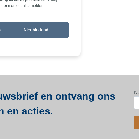
ieder moment af te melden.
s
Niet bindend
N
euwsbrief en ontvang ons
n en acties.