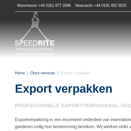
Doorgaan
Manchester +44 0161 877 2086
Newcastle +44 0191 492 0025
naar
inhoud
Home
❯
Onze services
❯
Export verpakken
Export verpakken
PROFESSIONELE EXPORTVERPAKKING, VEI
Exportverpakking is een essentieel onderdeel van internation
goederen veilig hun bestemming bereiken. Wij werken strikt v