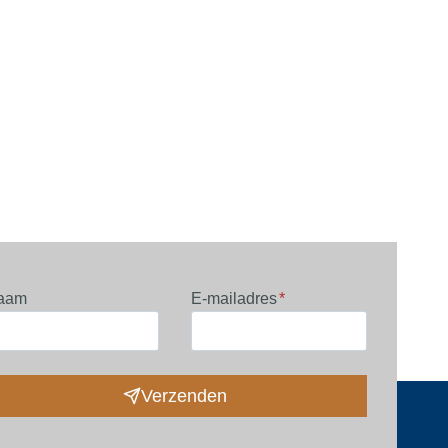
aam
E-mailadres
*
Verzenden